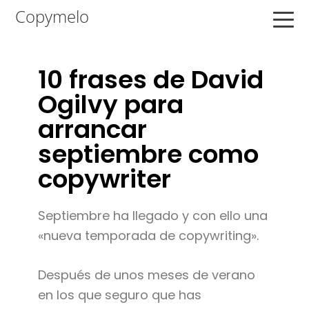
Saltar
Saltar
Saltar
Copymelo
a
al
a
la
contenido
la
navegación
principal
barra
10 frases de David
principal
lateral
Ogilvy para
principal
arrancar
septiembre como
copywriter
Septiembre ha llegado y con ello una
«nueva temporada de copywriting».
Después de unos meses de verano
en los que seguro que has