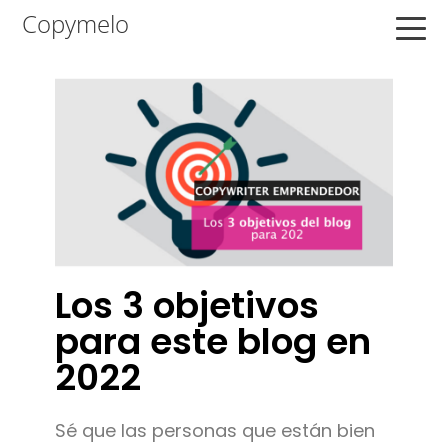
Saltar
Saltar
Saltar
Copymelo
a
al
a
la
contenido
la
navegación
principal
barra
principal
lateral
principal
Los 3 objetivos
para este blog en
2022
Sé que las personas que están bien