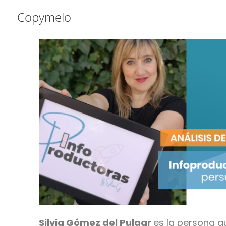
Saltar
Saltar
Saltar
Copymelo
a
al
a
la
contenido
la
navegación
principal
barra
principal
lateral
principal
Silvia Gómez del Pulgar
es la persona 