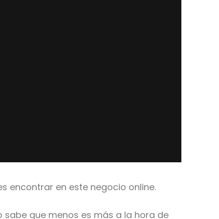
s encontrar en este negocio online.
so sabe que menos es más a la hora de