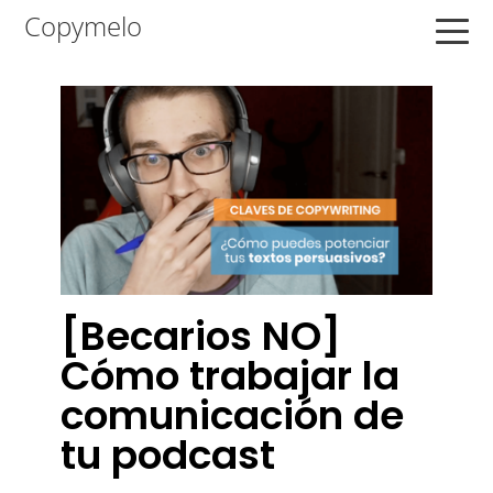
Saltar
Saltar
Saltar
Copymelo
a
al
a
la
contenido
la
navegación
principal
barra
principal
lateral
principal
[Becarios NO]
Cómo trabajar la
comunicación de
tu podcast