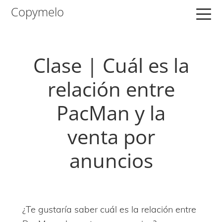
Saltar
Saltar
Saltar
Copymelo
a
al
a
la
contenido
la
navegación
principal
barra
Clase | Cuál es la
principal
lateral
principal
relación entre
PacMan y la
venta por
anuncios
¿Te gustaría saber cuál es la relación entre