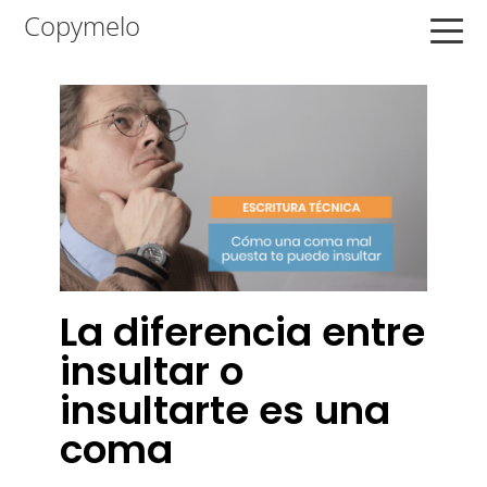
Saltar
Saltar
Saltar
Copymelo
a
al
a
la
contenido
la
navegación
principal
barra
principal
lateral
principal
La diferencia entre
insultar o
insultarte es una
coma