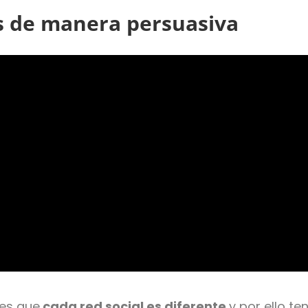
s de manera persuasiva
 es que
cada red social es diferente
y por ello t