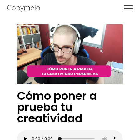
Saltar
Saltar
Saltar
Copymelo
a
al
a
la
contenido
la
navegación
principal
barra
principal
lateral
principal
Cómo poner a
prueba tu
creatividad