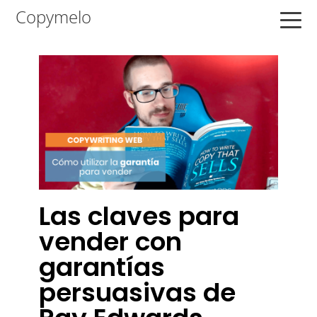
Saltar
Saltar
Saltar
Copymelo
a
al
a
la
contenido
la
navegación
principal
barra
principal
lateral
principal
Las claves para
vender con
garantías
persuasivas de