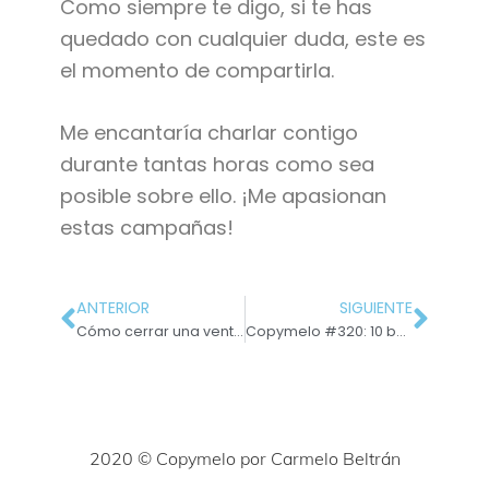
Como siempre te digo, si te has
quedado con cualquier duda, este es
el momento de compartirla.
Me encantaría charlar contigo
durante tantas horas como sea
posible sobre ello. ¡Me apasionan
estas campañas!
ANTERIOR
SIGUIENTE
Cómo cerrar una venta: da un beneficio para que tome la decisión
Copymelo #320: 10 buenas prácticas para un copywriter
2020 © Copymelo por Carmelo Beltrán