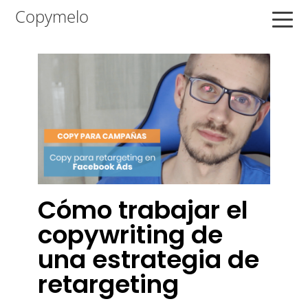
Saltar
Saltar
Saltar
Copymelo
a
al
a
la
contenido
la
navegación
principal
barra
principal
lateral
principal
Cómo trabajar el
copywriting de
una estrategia de
retargeting