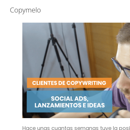
Saltar
Saltar
Saltar
Copymelo
a
al
a
la
contenido
la
navegación
principal
barra
principal
lateral
principal
Hace unas cuantas semanas tuve la posib