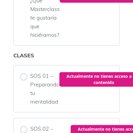
¿Qué
Masterclass
te gustaría
que
hiciéramos?
CLASES
SOS 01 –
Actualmente no tienes acceso a 
contenido
Preparando
tu
mentalidad
SOS 02 –
Actualmente no tienes acc