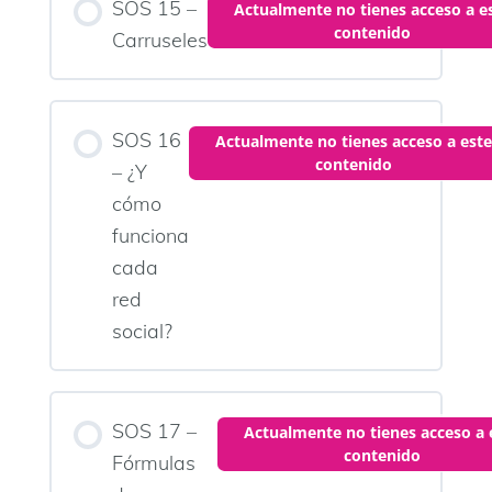
SOS 15 –
Actualmente no tienes acceso a e
contenido
Carruseles
SOS 16
Actualmente no tienes acceso a este
contenido
– ¿Y
cómo
funciona
cada
red
social?
SOS 17 –
Actualmente no tienes acceso a 
contenido
Fórmulas