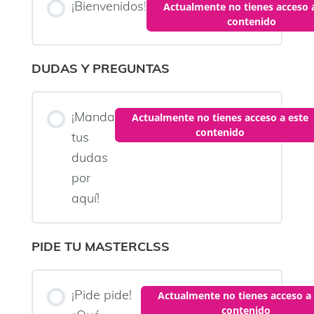
¡Bienvenidos!
Actualmente no tienes acceso 
contenido
DUDAS Y PREGUNTAS
¡Manda
Actualmente no tienes acceso a este
contenido
tus
dudas
por
aquí!
PIDE TU MASTERCLSS
¡Pide pide!
Actualmente no tienes acceso a 
contenido