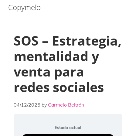
Saltar
Saltar
Saltar
Copymelo
a
al
a
la
contenido
la
navegación
principal
barra
SOS – Estrategia,
principal
lateral
principal
mentalidad y
venta para
redes sociales
04/12/2025
by
Carmelo Beltrán
Estado actual