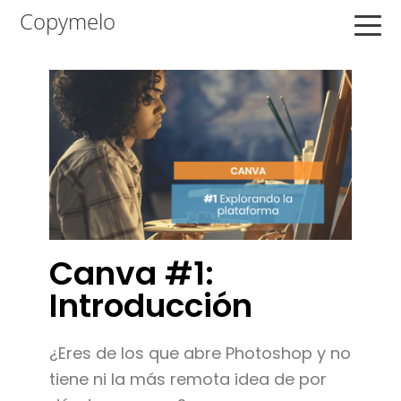
Saltar
Saltar
Saltar
Copymelo
a
al
a
la
contenido
la
navegación
principal
barra
principal
lateral
principal
Canva #1:
Introducción
¿Eres de los que abre Photoshop y no
tiene ni la más remota idea de por