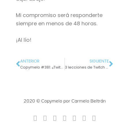
Mi compromiso será responderte
siempre en menos de 48 horas.
¡Al lío!
ANTERIOR
SIGUIENTE
Copymelo #381: ¿Twitch para un copywriter?
3 lecciones de Twitch que te servirán si eres copywriter
2020 © Copymelo por Carmelo Beltrán