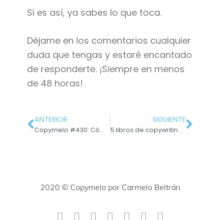
Si es así, ya sabes lo que toca.
Déjame en los comentarios cualquier
duda que tengas y estaré encantado
de responderte. ¡Siempre en menos
de 48 horas!
ANTERIOR
SIGUIENTE
Copymelo #430: Cómo lidiar con un mal resultado con un cliente
5 libros de copywriting que no me ha traído Papá Noel y que espero que hagan los Reyes Magos
2020 © Copymelo por Carmelo Beltrán