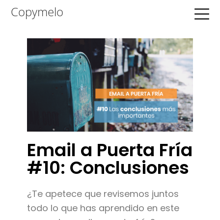
Saltar
Saltar
Saltar
Copymelo
a
al
a
la
contenido
la
navegación
principal
barra
principal
lateral
principal
Email a Puerta Fría
#10: Conclusiones
¿Te apetece que revisemos juntos
todo lo que has aprendido en este