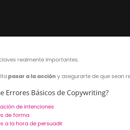
 claves realmente importantes.
lta
pasar a la acción
y asegurarte de que sean r
e Errores Básicos de Copywriting?
ración de intenciones
es de forma
s a la hora de persuadir