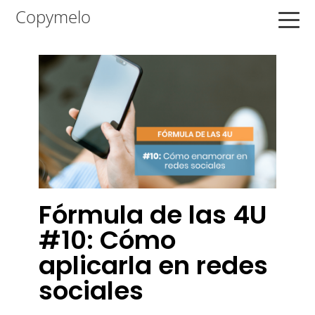
Saltar
Saltar
Saltar
Copymelo
a
al
a
la
contenido
la
navegación
principal
barra
principal
lateral
principal
Fórmula de las 4U
#10: Cómo
aplicarla en redes
sociales