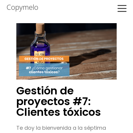
Saltar
Saltar
Saltar
Copymelo
a
al
a
la
contenido
la
navegación
principal
barra
principal
lateral
principal
Gestión de
proyectos #7:
Clientes tóxicos
Te doy la bienvenida a la séptima