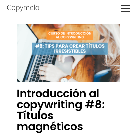
Saltar
Saltar
Saltar
Copymelo
a
al
a
la
contenido
la
navegación
principal
barra
principal
lateral
principal
Introducción al
copywriting #8:
Títulos
magnéticos