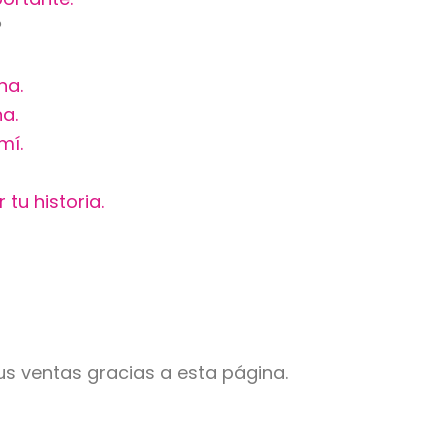
?
na.
a.
mí.
tu historia.
s ventas gracias a esta página.