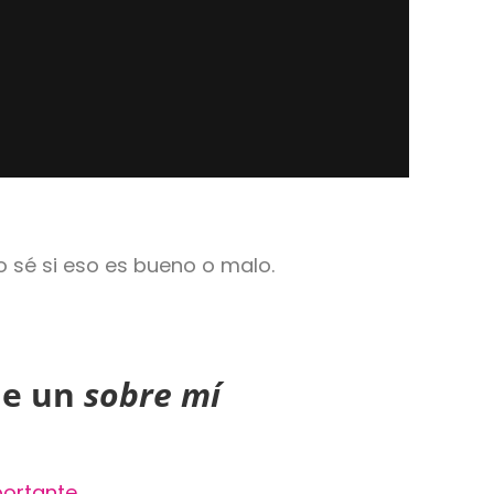
 sé si eso es bueno o malo.
de un
sobre mí
ortante.