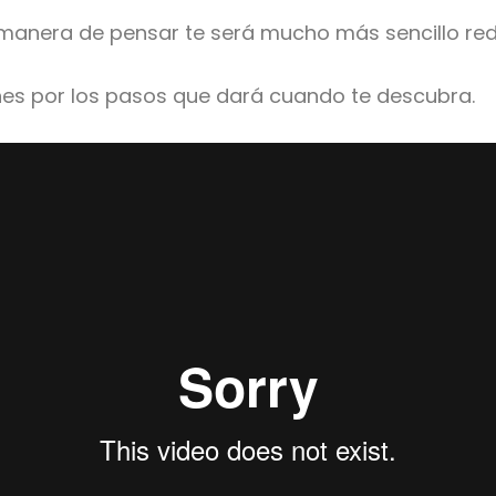
nera de pensar te será mucho más sencillo reda
es por los pasos que dará cuando te descubra.