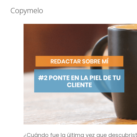
Saltar
Saltar
Saltar
Copymelo
a
al
a
la
contenido
la
navegación
principal
barra
principal
lateral
principal
¿Cuándo fue la última vez que descubris