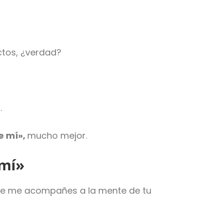
ctos, ¿verdad?
.
e mí»,
mucho mejor.
 mí»
ue me acompañes a la mente de tu