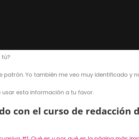
 tú?
 patrón. Yo también me veo muy identificado y no
 usar esta información a tu favor.
do con el curso de redacción 
asiva #1: Qué es y por qué es la página más imp