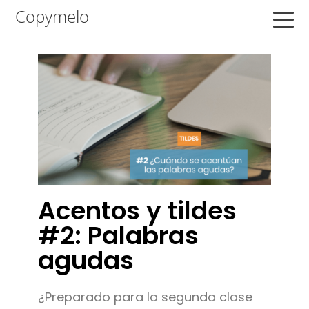
Saltar
Saltar
Saltar
Copymelo
a
al
a
la
contenido
la
navegación
principal
barra
principal
lateral
principal
Acentos y tildes
#2: Palabras
agudas
¿Preparado para la segunda clase