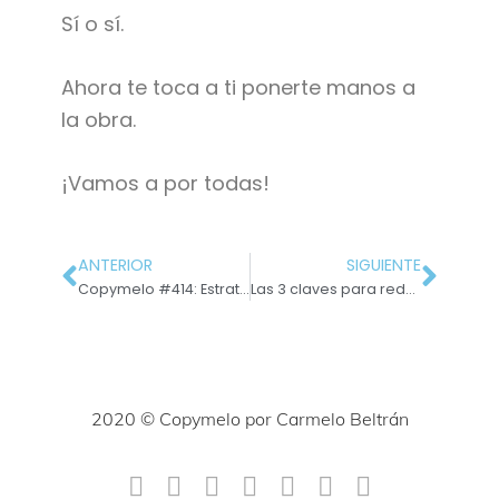
Sí o sí.
Ahora te toca a ti ponerte manos a
la obra.
¡Vamos a por todas!
ANTERIOR
SIGUIENTE
Copymelo #414: Estrategia de Pricing de Penetración
Las 3 claves para redactar un asunto perfecto —y que te lean—
2020 © Copymelo por Carmelo Beltrán