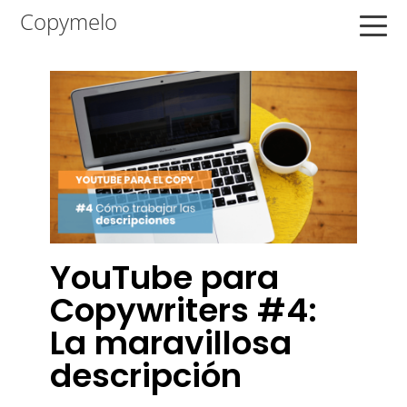
Saltar
Saltar
Saltar
Copymelo
a
al
a
la
contenido
la
navegación
principal
barra
principal
lateral
principal
YouTube para
Copywriters #4:
La maravillosa
descripción