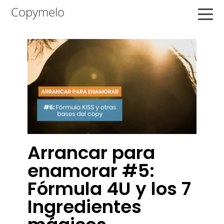
Saltar
Saltar
Saltar
Copymelo
a
al
a
la
contenido
la
navegación
principal
barra
principal
lateral
principal
Arrancar para
enamorar #5:
Fórmula 4U y los 7
Ingredientes