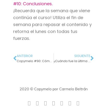
#10: Conclusiones.
¡Recuerda que la semana que viene
continúa el curso! Utiliza el fin de
semana para repasar el contenido y
retorna el lunes con todas tus
fuerzas.
ANTERIOR
SIGUIENTE
Copymelo #90: Cómo afecta al copywriting la coma asesina entre sujeto y predicado
¿Cuándo fue la última vez que te arriesgaste?
2020 © Copymelo por Carmelo Beltrán