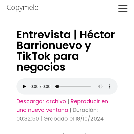
Saltar
Saltar
Saltar
Copymelo
a
al
a
la
contenido
la
navegación
principal
barra
Entrevista | Héctor
principal
lateral
Barrionuevo y
principal
TikTok para
negocios
Descargar archivo
|
Reproducir en
una nueva ventana
|
Duración:
00:32:50
|
Grabado el 18/10/2024