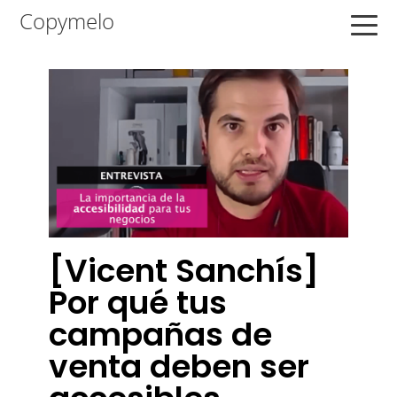
Saltar
Saltar
Saltar
Copymelo
a
al
a
la
contenido
la
navegación
principal
barra
principal
lateral
principal
[Vicent Sanchís]
Por qué tus
campañas de
venta deben ser