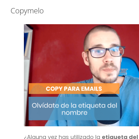
Saltar
Saltar
Saltar
Copymelo
a
al
a
la
contenido
la
navegación
principal
barra
principal
lateral
principal
¿Alguna vez has utilizado la
etiqueta del