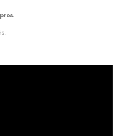
pros.
s.