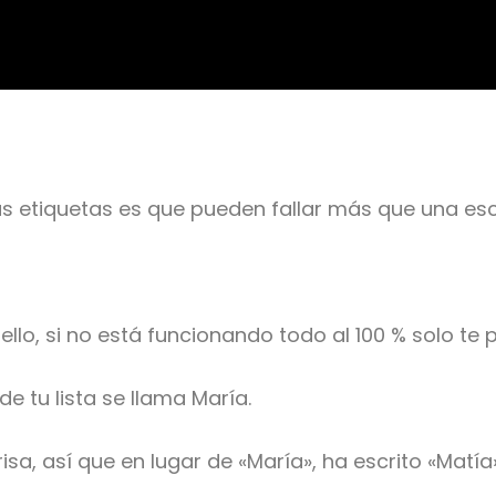
s etiquetas es que pueden fallar más que una esc
llo, si no está funcionando todo al 100 % solo te
e tu lista se llama María.
sa, así que en lugar de «María», ha escrito «Matía»