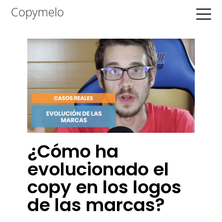
Saltar
Saltar
Saltar
Copymelo
a
al
a
la
contenido
la
navegación
principal
barra
principal
lateral
principal
¿Cómo ha
evolucionado el
copy en los logos
de las marcas?