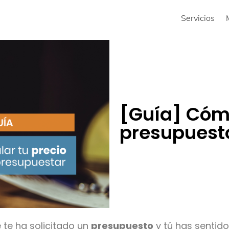
Servicios
[Guía] Cóm
presupuest
e te ha solicitado un
presupuesto
y tú has sentido