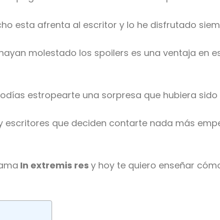
o esta afrenta al escritor y lo he disfrutado si
yan molestado los spoilers es una ventaja en es
odías estropearte una sorpresa que hubiera sido i
ay escritores que deciden contarte nada más empe
llama
In extremis res
y hoy te quiero enseñar cómo