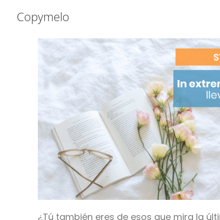
Saltar
Saltar
Saltar
Copymelo
a
al
a
la
contenido
la
navegación
principal
barra
principal
lateral
principal
¿Tú también eres de esos que mira la úl