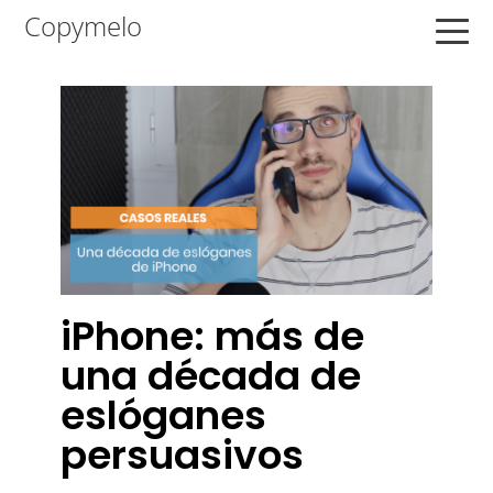
Saltar
Saltar
Saltar
Copymelo
a
al
a
la
contenido
la
navegación
principal
barra
principal
lateral
principal
iPhone: más de
una década de
eslóganes
persuasivos