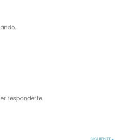
dando.
cer responderte.
SIGUIENTE