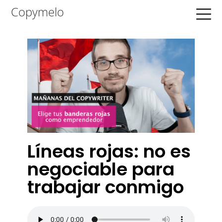
Saltar
Saltar
Saltar
Copymelo
a
al
a
la
contenido
la
navegación
principal
barra
principal
lateral
principal
Líneas rojas: no es
negociable para
trabajar conmigo