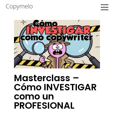
Saltar
Saltar
Saltar
Copymelo
a
al
a
la
contenido
la
navegación
principal
barra
principal
lateral
principal
Masterclass –
Cómo INVESTIGAR
como un
PROFESIONAL