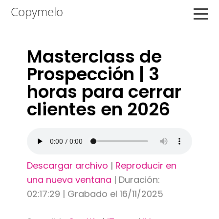
Saltar
Saltar
Saltar
Copymelo
a
al
a
la
contenido
la
navegación
principal
barra
Masterclass de
principal
lateral
Prospección | 3
principal
horas para cerrar
clientes en 2026
Descargar archivo
|
Reproducir en
una nueva ventana
|
Duración:
02:17:29
|
Grabado el 16/11/2025