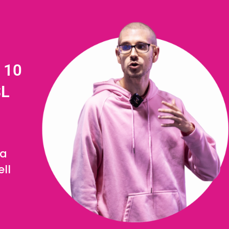
 10
SL
ha
ll