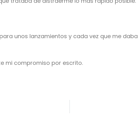
 que trataba de distraerme lo más rápido posible.
ara unos lanzamientos y cada vez que me daba 
te mi compromiso por escrito.