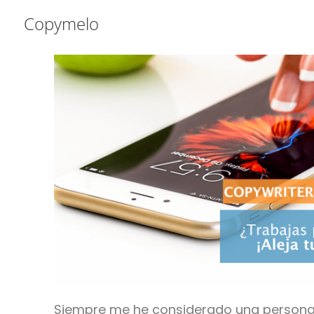
Saltar
Saltar
Saltar
Copymelo
a
al
a
la
contenido
la
navegación
principal
barra
principal
lateral
principal
Siempre me he considerado una persona