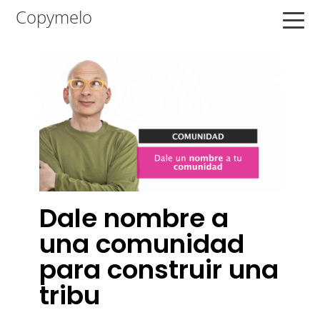
Saltar
Saltar
Saltar
Copymelo
a
al
a
la
contenido
la
navegación
principal
barra
principal
lateral
principal
Dale nombre a
una comunidad
para construir una
tribu