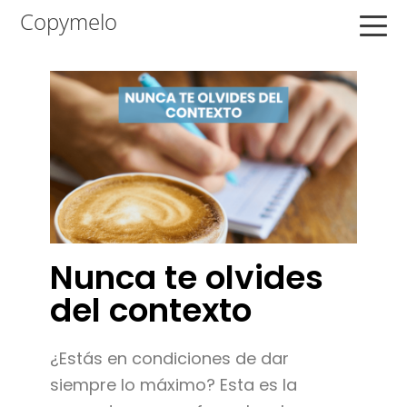
Saltar
Saltar
Saltar
Copymelo
a
al
a
la
contenido
la
navegación
principal
barra
principal
lateral
principal
Nunca te olvides
del contexto
¿Estás en condiciones de dar
siempre lo máximo? Esta es la