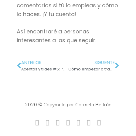
comentarios si tú lo empleas y cómo
lo haces. ¡Y tu cuenta!
Así encontraré a personas
interesantes a las que seguir.
ANTERIOR
SIGUIENTE
Acentos y tildes #5: Palabras sobreesdrújulas
Cómo empezar a trabajar como copywriter con Laura Tárraga
2020 © Copymelo por Carmelo Beltrán