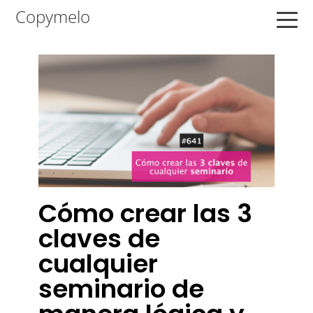
Saltar
Saltar
Saltar
Copymelo
a
al
a
la
contenido
la
navegación
principal
barra
principal
lateral
principal
Cómo crear las 3
claves de
cualquier
seminario de