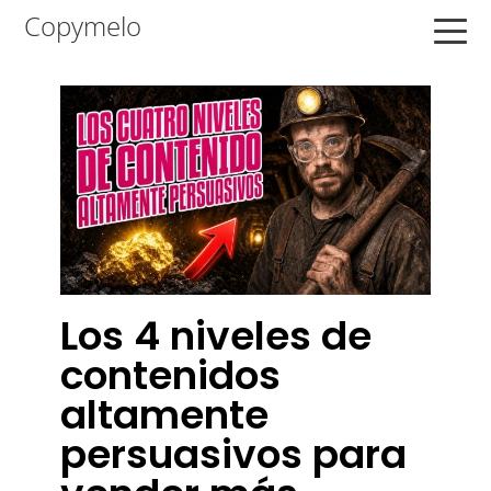
Saltar
Saltar
Saltar
Copymelo
a
al
a
la
contenido
la
navegación
principal
barra
principal
lateral
principal
Los 4 niveles de
contenidos
altamente
persuasivos para