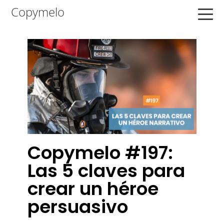
Saltar
Saltar
Saltar
Copymelo
a
al
a
la
contenido
la
navegación
principal
barra
principal
lateral
principal
Copymelo #197:
Las 5 claves para
crear un héroe
persuasivo