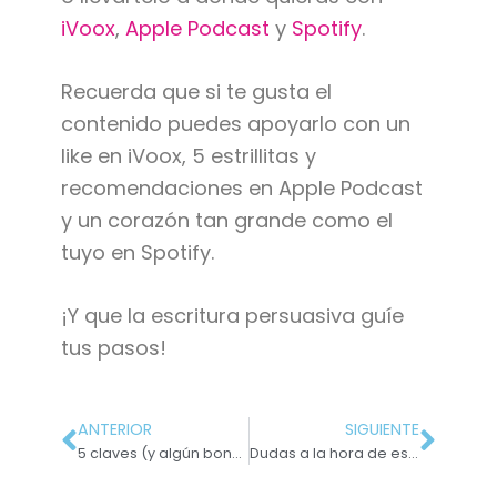
iVoox
,
Apple Podcast
y
Spotify
.
Recuerda que si te gusta el
contenido puedes apoyarlo con un
like en iVoox, 5 estrillitas y
recomendaciones en Apple Podcast
y un corazón tan grande como el
tuyo en Spotify.
¡Y que la escritura persuasiva guíe
tus pasos!
ANTERIOR
SIGUIENTE
5 claves (y algún bonus) para redactar una Home persuasiva
Dudas a la hora de escribir #7: Que suene un vals ortotipográfico