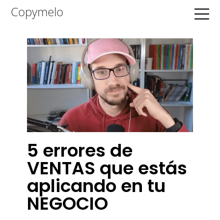
Saltar
Saltar
Saltar
Copymelo
a
al
a
la
contenido
la
navegación
principal
barra
principal
lateral
principal
5 errores de
VENTAS que estás
aplicando en tu
NEGOCIO