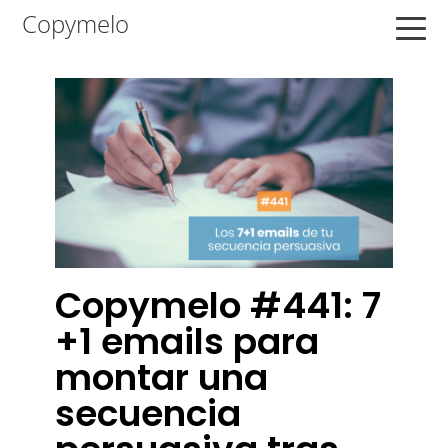
Saltar
Saltar
Saltar
Copymelo
a
al
a
la
contenido
la
navegación
principal
barra
principal
lateral
principal
Copymelo #441: 7
+1 emails para
montar una
secuencia