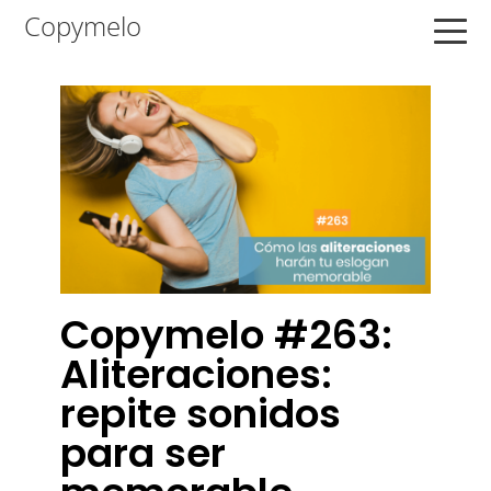
Saltar
Saltar
Saltar
Copymelo
a
al
a
la
contenido
la
navegación
principal
barra
principal
lateral
principal
Copymelo #263:
Aliteraciones:
repite sonidos
para ser