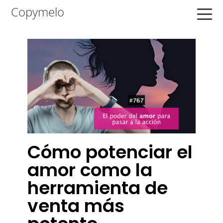
Saltar
Saltar
Saltar
Copymelo
a
al
a
la
contenido
la
navegación
principal
barra
principal
lateral
principal
Cómo potenciar el
amor como la
herramienta de
venta más