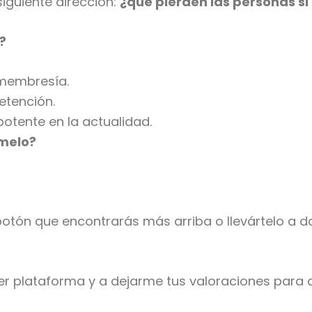
siguiente dirección:
¿qué pierden las personas s
?
 membresía.
etención.
otente en la actualidad.
ymelo?
l botón que encontrarás más arriba o llevártelo a
er plataforma y a dejarme tus valoraciones para 