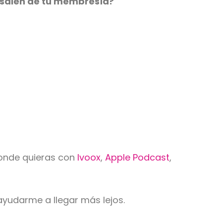
i salen de tu membresía?
 donde quieras con
Ivoox
,
Apple Podcast
,
ayudarme a llegar más lejos.