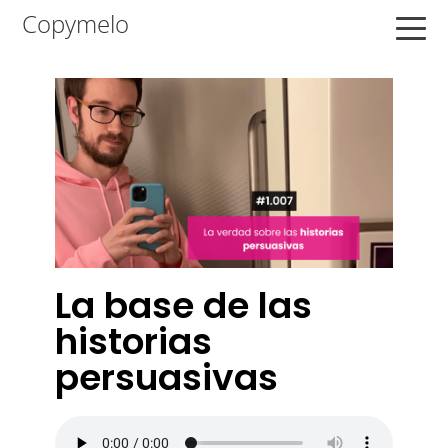
Saltar
Saltar
Saltar
Copymelo
a
al
a
la
contenido
la
navegación
principal
barra
principal
lateral
principal
La base de las
historias
persuasivas