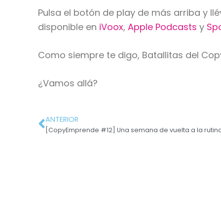
Pulsa el botón de play de más arriba y l
disponible en
iVoox
,
Apple Podcasts
y
Spo
Como siempre te digo, Batallitas del Co
¿Vamos allá?
ANTERIOR
[CopyEmprende #12] Una semana de vuelta a la rutin