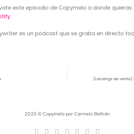
lévate este episodio de Copymelo a donde quieras
tify
.
pywriter es un podcast que se graba en directo t
a
[Landings de venta]
2020 © Copymelo por Carmelo Beltrán