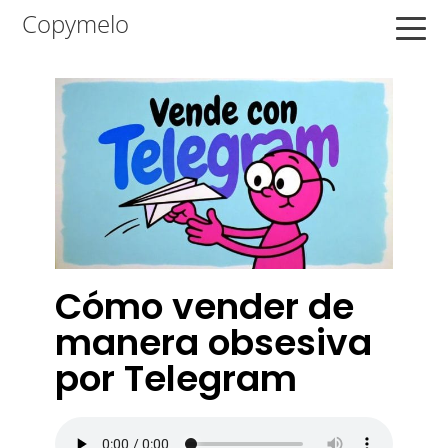
Saltar
Saltar
Saltar
Copymelo
a
al
a
la
contenido
la
navegación
principal
barra
principal
lateral
principal
Cómo vender de
manera obsesiva
por Telegram