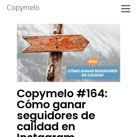
Saltar
Saltar
Saltar
Copymelo
a
al
a
la
contenido
la
navegación
principal
barra
principal
lateral
principal
Copymelo #164:
Cómo ganar
seguidores de
calidad en