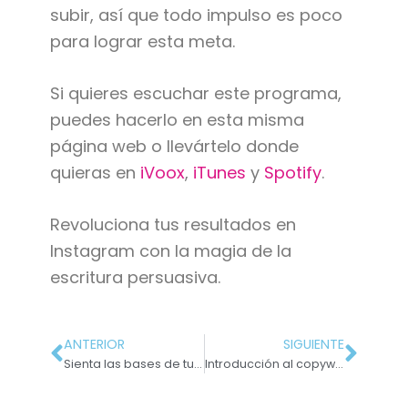
subir, así que todo impulso es poco
para lograr esta meta.
Si quieres escuchar este programa,
puedes hacerlo en esta misma
página web o llevártelo donde
quieras en
iVoox
,
iTunes
y
Spotify
.
Revoluciona tus resultados en
Instagram con la magia de la
escritura persuasiva.
ANTERIOR
SIGUIENTE
Sienta las bases de tu escritura persuasiva: Fórmula AIDA
Introducción al copywriting #4: ¿Cuál es el objetivo de la escritura persuasiva?